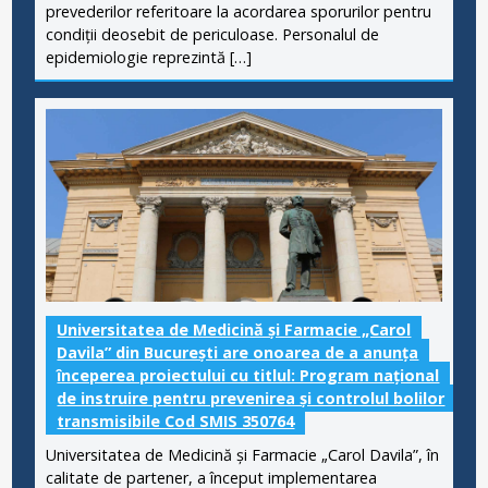
prevederilor referitoare la acordarea sporurilor pentru
condiții deosebit de periculoase. Personalul de
epidemiologie reprezintă […]
Universitatea de Medicină și Farmacie „Carol
Davila” din București are onoarea de a anunța
începerea proiectului cu titlul: Program național
de instruire pentru prevenirea și controlul bolilor
transmisibile Cod SMIS 350764
Universitatea de Medicină și Farmacie „Carol Davila”, în
calitate de partener, a început implementarea