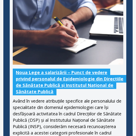
Noua Lege a salarizării – Punct de vedere
privind personalul de Epidemiologie din Direcțiile
de Sănătate Publică și Institutul Național de
Sănătate Publică
Având în vedere atribuțiile specifice ale personalului de
specialitate din domeniul epidemiologiei care își
desfășoară activitatea în cadrul Direcțiilor de Sănătate
Publică (DSP) și al Institutului Național de Sănătate
Publică (INSP), considerăm necesară recunoașterea
explicită a acestei categorii profesionale în cadrul