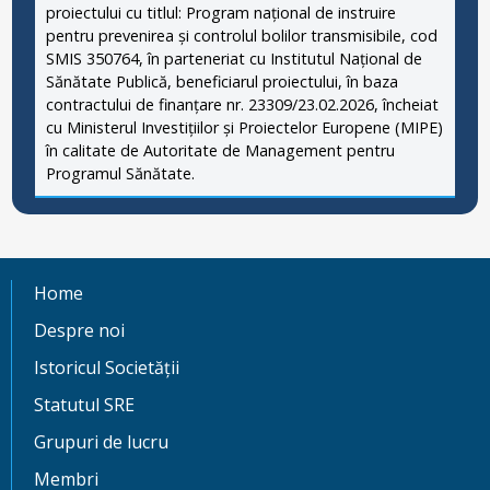
proiectului cu titlul: Program național de instruire
pentru prevenirea și controlul bolilor transmisibile, cod
SMIS 350764, în parteneriat cu Institutul Național de
Sănătate Publică, beneficiarul proiectului, în baza
contractului de finanțare nr. 23309/23.02.2026, încheiat
cu Ministerul Investițiilor și Proiectelor Europene (MIPE)
în calitate de Autoritate de Management pentru
Programul Sănătate.
Home
Despre noi
Istoricul Societății
Statutul SRE
Grupuri de lucru
Membri