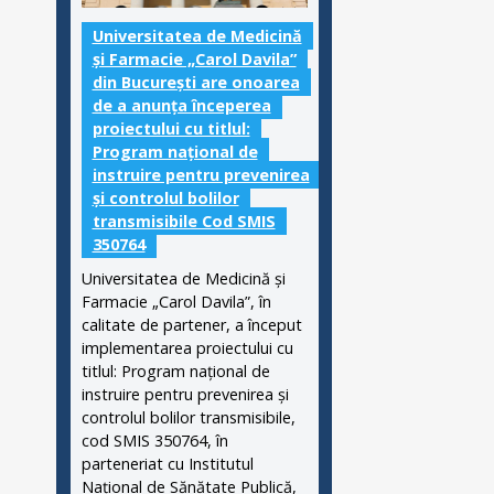
Universitatea de Medicină
și Farmacie „Carol Davila”
din București are onoarea
de a anunța începerea
proiectului cu titlul:
Program național de
instruire pentru prevenirea
și controlul bolilor
transmisibile Cod SMIS
350764
Universitatea de Medicină și
Farmacie „Carol Davila”, în
calitate de partener, a început
implementarea proiectului cu
titlul: Program național de
instruire pentru prevenirea și
controlul bolilor transmisibile,
cod SMIS 350764, în
parteneriat cu Institutul
Național de Sănătate Publică,