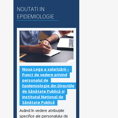
NOUTATI IN
EPIDEMIOLOGIE
Noua Lege a salarizării –
Punct de vedere privind
personalul de
Epidemiologie din Direcțiile
de Sănătate Publică și
Institutul Național de
Sănătate Publică
Având în vedere atribuțiile
specifice ale personalului de