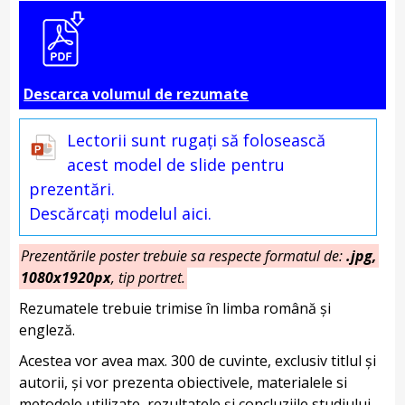
Descarca volumul de rezumate
Lectorii sunt rugați să folosească
acest model de slide pentru
prezentări.
Descărcați modelul aici.
Prezentările poster trebuie sa respecte formatul de:
.jpg,
1080x1920px
, tip portret.
Rezumatele trebuie trimise în limba română și
engleză.
Acestea vor avea max. 300 de cuvinte, exclusiv titlul și
autorii, și vor prezenta obiectivele, materialele si
metodele utilizate, rezultatele și concluziile studiului